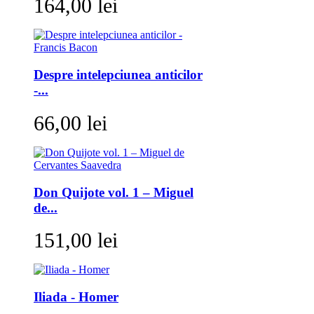
164,00 lei
Despre intelepciunea anticilor
-...
66,00 lei
Don Quijote vol. 1 – Miguel
de...
151,00 lei
Iliada - Homer