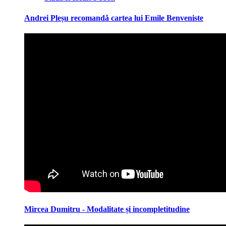
Andrei Pleșu recomandă cartea lui Emile Benveniste
Mircea Dumitru - Modalitate și incompletitudine