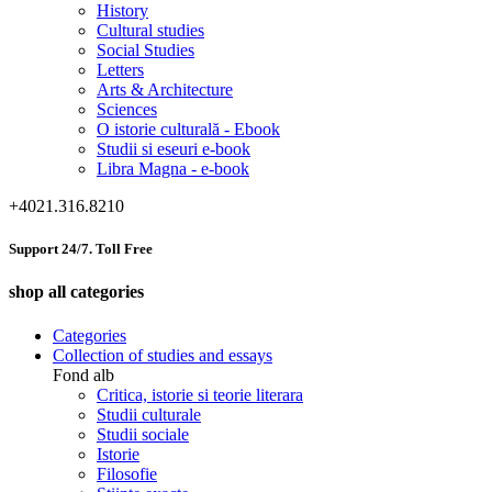
History
Cultural studies
Social Studies
Letters
Arts & Architecture
Sciences
O istorie culturală - Ebook
Studii si eseuri e-book
Libra Magna - e-book
+4021.316.8210
Support 24/7. Toll Free
shop all categories
Categories
Collection of studies and essays
Fond alb
Critica, istorie si teorie literara
Studii culturale
Studii sociale
Istorie
Filosofie