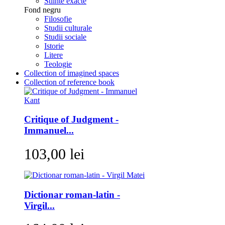
Stiinte exacte
Fond negru
Filosofie
Studii culturale
Studii sociale
Istorie
Litere
Teologie
Collection of imagined spaces
Collection of reference book
Critique of Judgment -
Immanuel...
103,00 lei
Dictionar roman-latin -
Virgil...