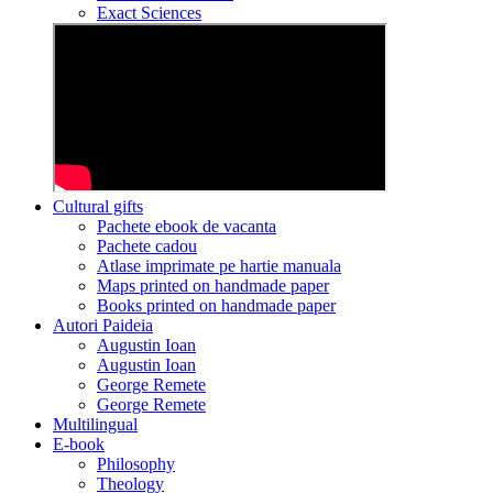
Exact Sciences
Cultural gifts
Pachete ebook de vacanta
Pachete cadou
Atlase imprimate pe hartie manuala
Maps printed on handmade paper
Books printed on handmade paper
Autori Paideia
Augustin Ioan
Augustin Ioan
George Remete
George Remete
Multilingual
E-book
Philosophy
Theology