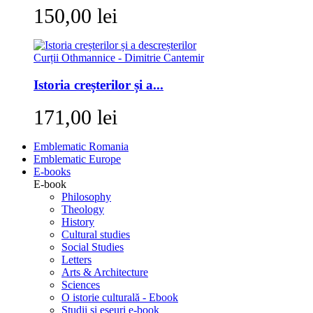
150,00 lei
Istoria creșterilor și a...
171,00 lei
Emblematic Romania
Emblematic Europe
E-books
E-book
Philosophy
Theology
History
Cultural studies
Social Studies
Letters
Arts & Architecture
Sciences
O istorie culturală - Ebook
Studii si eseuri e-book