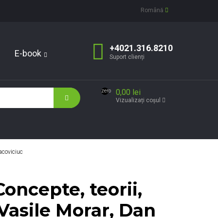
Română
+4021.316.8210
E-book
Suport clienți
0,00 lei
zero
Vizualizați coșul
Macoviciuc
Concepte, teorii,
 Vasile Morar, Dan