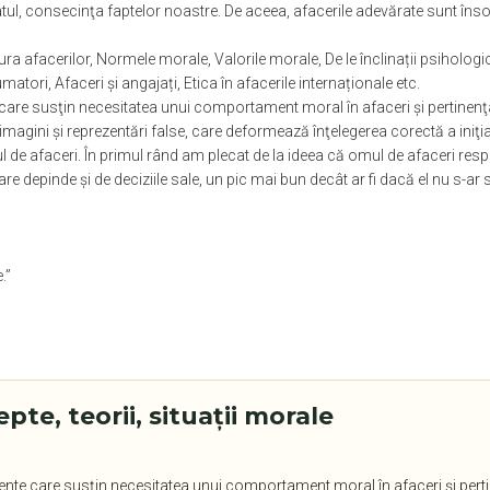
ltatul, consecinţa faptelor noastre. De aceea, afacerile adevărate sunt îns
ra afacerilor, Normele morale, Valorile morale, De le înclinații psihologi
atori, Afaceri și angajați, Etica în afacerile internaționale etc.
e susţin necesitatea unui comportament moral în afaceri şi pertinenţa cr
agini şi reprezentări false, care deformează înţelegerea corectă a iniţi
l de afaceri. În primul rând am plecat de la ideea că omul de afaceri re
e depinde şi de deciziile sale, un pic mai bun decât ar fi dacă el nu s-ar s
.”
pte, teorii, situaţii morale
te care susţin necesitatea unui comportament moral în afaceri şi pertinen