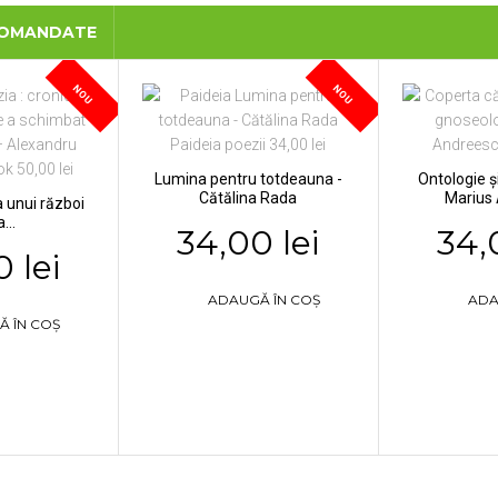
COMANDATE
NOU
NOU
Lumina pentru totdeauna -
Ontologie ș
Cătălina Rada
Marius
a unui război
...
34,00 lei
34,
 lei
ADAUGĂ ÎN COȘ
ADA
Ă ÎN COȘ