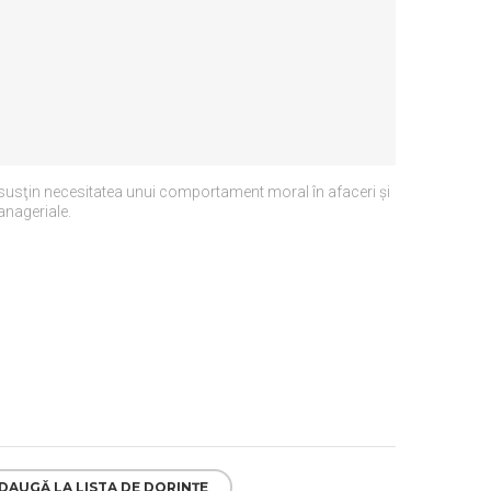
susţin necesitatea unui comportament moral în afaceri şi
manageriale.
DAUGĂ LA LISTA DE DORINȚE