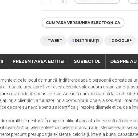
CUMPARA VERSIUNEA ELECTRONICA
TWEET
DISTRIBUIŢI
GOOGLE+
II
PREZENTAREA EDITIEI
SUBIECTUL
DESPRE AU
mente etice la locul de muncă. Indiferent dacă o persoană dorește să urme
 și a impactului pe care îl vor avea deciziile sale asupra organizației și as
ltarea competenței noastre etice. Această carte îndeamnă la o reflecție
ților, a clienților, a furnizorilor, a comunității locale, a societății mai ma
ce de care au nevoie pentru a identifica și rezolva dilemele etice, de a înț
.
l de morală elementară. În chip simplificat aceasta înseamnă că orice activ
ent seamănă cu „elementele” din celebrul tablou al lui Mendeleev, în sens
 elemente precum: presupoziţia existenţei celorlalţi, intenţia bună, capacit