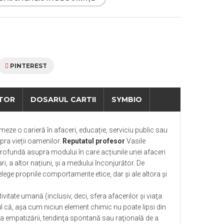
PINTEREST
TOR
DOSARUL CARTII
SYMBIO
ze o carieră în afaceri, educație, serviciu public sau
upra vieții oamenilor.
Reputatul profesor
Vasile
 profundă asupra modului în
care acțiunile unei afaceri
ri, a altor națiuni, și a mediului înconjurător. De
elege propriile comportamente etice, dar și ale altora și
itate umană (inclusiv, deci, sfera afacerilor şi viaţa
ul că, aşa cum niciun element chimic nu poate lipsi din
atea empatizării, tendinţa spontană sau raţională de a