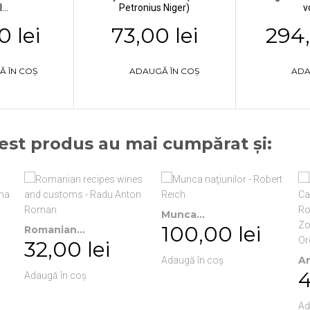
...
Petronius Niger)
vo
0 lei
73,00 lei
294,
Ă ÎN COȘ
ADAUGĂ ÎN COȘ
ADA
cest produs au mai cumpărat și:
Munca...
100,00 lei
Romanian...
32,00 lei
An
Adaugă în coș
4
Adaugă în coș
Ad