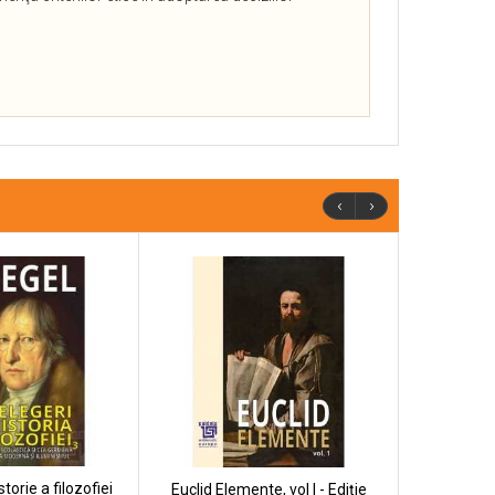
‹
›
storie a filozofiei
Euclid Elemente, vol I - Ediție