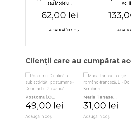
sau Modelul...
Vol. III
62,00 lei
133,0
ADAUGĂ ÎN COȘ
ADAUG
Clienții care au cumpărat a
Postomul.O...
Maria Tanase...
49,00 lei
31,00 lei
Adaugă în coș
Adaugă în coș