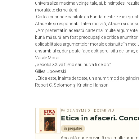
universaliza maxima voinţei tale, şi, bineînțeles, rezu
moralitate elementară.
Cartea cuprinde capitole ca Fundamentele eticii și natu
Afacerile și responsabilitatea morală, Afaceri și consum
„
Am prezentat în această carte mai multe argumente car
bună măsură am fost preocupaţi de critica anumitor im
aplicabilitatea argumentelor morale obişnuite în mediu
ansamblul ei, dar poate face colţişorul său de lume, car
Vasile Morar
„Secolul XX va fi etic sau nu va fi deloc.”
Gilles Lipovetski
„Etica este, înainte de toate, un anumit mod de gândire
Robert C. Solomon şi Kristine Hanson
PAIDEIA SYMBIO · DOSAR VIU
Etica în afaceri. Conce
în pregătire
Această carte prezintă mai multe argumen