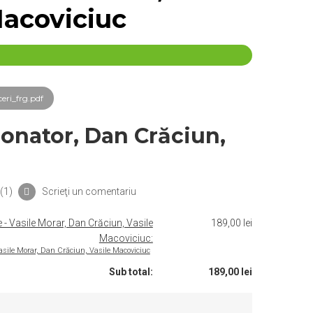
Macoviciuc
ri_frg.pdf
donator, Dan Crăciun,
(
1
)
Scrieţi un comentariu
le - Vasile Morar, Dan Crăciun, Vasile
189,00 lei
Macoviciuc:
- Vasile Morar, Dan Crăciun, Vasile Macoviciuc
Sub total:
189,00 lei