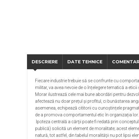
DESCRIERE
DATE TEHNICE
COMENTAR
Fiecare industrie trebuie să se confrunte cu comporta
militar, va avea nevoie de o înțelegere tematică a eticii
Morar
ilustrează cele mai bune abordări pentru dezvo
afectează nu doar prețul și profitul, ci bunăstarea angaja
asemenea,
echipează cititorii cu cunoștințele pragmati
de a promova comportamentul etic în organizația lor
Ipoteza centrală a cărţii poate fi redată prin conceptu
publică) solicită un element de moralitate; acest elem
natură, tot astfel, din tabelul moralităţii nu pot lipsi