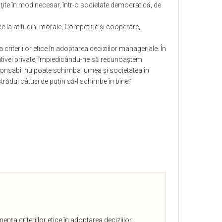
oţite în mod necesar, într-o societate democratică, de
ce la atitudini morale, Competiție și cooperare,
iteriilor etice în adoptarea deciziilor manageriale. În
ativei private, împiedicându-ne să recunoaştem
sponsabil nu poate schimba lumea şi societatea în
trădui câtuşi de puţin să-l schimbe în bine.”
ţa criteriilor etice în adoptarea deciziilor