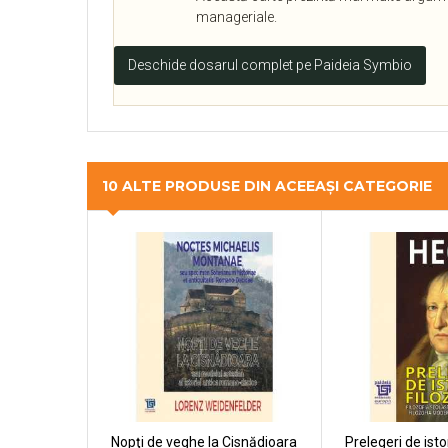
manageriale.
Deschide dosarul complet pe Paideia Symbio
10 ALTE PRODUSE DIN ACEEAȘI CATEGORIE
Nopţi de veghe la Cisnădioara
Prelegeri de istor