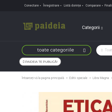
Conectare
Înregistrare
Listă dorințe
Comparare
Fina
Categorii
toate categoriile
PAIDEIA TE PUBLICĂ!
Întoarceți-vă la pagina principală
Editii speciale
>
Libra Magna