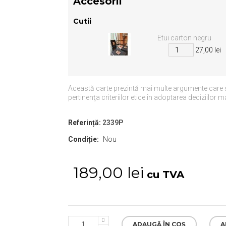
Accesorii
Cutii
Etui carton negru
27,00 lei
Această carte prezintă mai multe argumente care 
pertinenţa criteriilor etice în adoptarea deciziilor 
Referință:
2339P
Condiție:
Nou
189,00 lei
cu TVA
ADAUGĂ ÎN COȘ
A