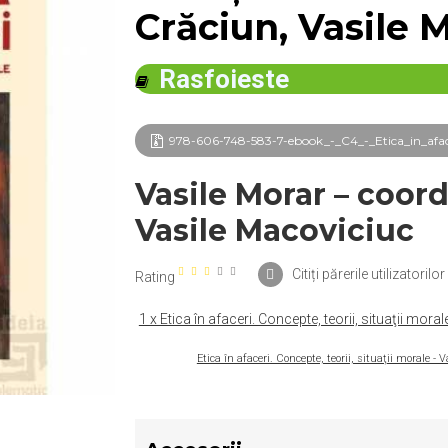
Crăciun, Vasile 
Rasfoieste
978-606-748-583-7-ebook_-_C4_-_Etica_in_aface
Vasile Morar – coor
Vasile Macoviciuc
Citiți părerile utilizatorilor 
Rating
1 x Etica în afaceri. Concepte, teorii, situaţii mora
Etica în afaceri. Concepte, teorii, situaţii morale 