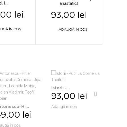
l. I,...
anastatică
00 lei
93,00 lei
UGĂ ÎN COȘ
ADAUGĂ ÎN COȘ
Istorii -...
93,00 lei
Platon.Ad
125,0
tonescu–Hi...
Adaugă în coș
9,00 lei
Adaugă în
augă în coș