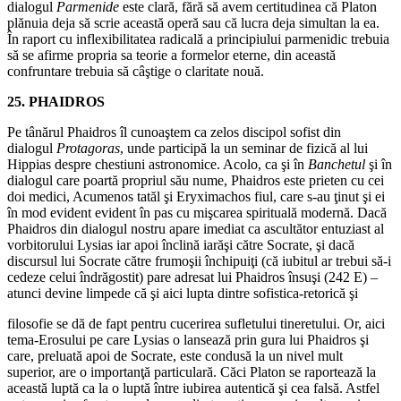
dialogul
Parmenide
este clară, fără să avem certitudinea că Platon
plănuia deja să scrie această operă sau că lucra deja simultan la ea.
În raport cu inflexibilitatea radicală a principiului parmenidic trebuia
să se afirme propria sa teorie a formelor eterne, din această
confruntare trebuia să câştige o claritate nouă.
25. PHAIDROS
Pe tânărul Phaidros îl cunoaştem ca zelos discipol sofist din
dialogul
Protagoras
, unde participă la un seminar de fizică al lui
Hippias despre chestiuni astronomice. Acolo, ca şi în
Banchetul
şi în
dialogul care poartă propriul său nume, Phaidros este prieten cu cei
doi medici, Acumenos tatăl şi Eryximachos fiul, care s‑au ţinut şi ei
în mod evident evident în pas cu mişcarea spirituală modernă. Dacă
Phaidros din dialogul nostru apare imediat ca ascultător entuziast al
vorbitorului Lysias iar apoi înclină iarăşi către Socrate, şi dacă
discursul lui Socrate către frumoşii închipuiţi (că iubitul ar trebui să‑i
cedeze celui îndrăgostit) pare adresat lui Phaidros însuşi (242 E) –
atunci devine limpede că şi aici lupta dintre sofistica‑retorică şi
filosofie se dă de fapt pentru cucerirea sufletului tineretului. Or, aici
tema‑Erosului pe care Lysias o lansează prin gura lui Phaidros şi
care, preluată apoi de Socrate, este condusă la un nivel mult
superior, are o importanţă particulară. Căci Platon se raportează la
această luptă ca la o luptă între iubirea autentică şi cea falsă. Astfel