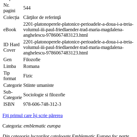
Nr.
544
pagini
Colecția
Cărţilor de referinţă
2201-platonoperele-platonice-perioadele-a-doua-i-a-treia-
eBook
volumul-iii-paul-friedlaender-trad-maria-magdalena-
anghelescu-9786067483123.html
2201-platonoperele-platonice-perioadele-a-doua-i-a-treia-
ID Hard
volumul-iii-paul-friedlaender-trad-maria-magdalena-
Cover
anghelescu-9786067483123.html
Gen
Filozofie
Limba
Romana
Tip
Fizic
format
Categorie
Stiinte umaniste
Sub-
Sociologie si filozofie
Categorie
ISBN
978-606-748-312-3
Fiți primul care își scrie părerea
Categoria
:
emblematic europa
Din categoria lucrarilor catalogate Emblematic Europa fac parte