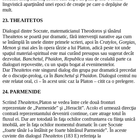
lingvistică aparţinând unei epoci de creaţie pe care o depăşise de
mult.
23. THEAITETOS
Dialogul dintre Socrate, matematicianul Theodoros şi tânărul
Theaitetos se poartă pur dramatic, fără intervenţii narative aşa cum
se întâmplă în unele dintre primele scrieri, apoi în
Cratylos, Gorgias,
Menon
şi mai ales în opera târzie a lui Platon, adică peste tot unde
spaţiul material‑spiritual este mai curând presupus sau sugerat decât
dezvoltat.
Banchetul, Phaidon, Republica
stau de cealaltă parte ca
dialoguri repovestite, cu un spaţiu bogat al evenimentelor.
Dar
Theaitetos
este singurul dialog din grupa pur dramatică precedat
de o discuţie‑prolog, ca în
Banchetul
şi
Phaidon
. Dialogul central nu
este relatat oral, ci – în acest unic caz la Platon – citit ca o prelegere.
24. PARMENIDE
Scriind
Theaitetos
,Platon se vedea între cele două fronturi
reprezentate de „Parmenide” şi „Heraclit”. Acolo el urmează direcţia
contrară reprezentantului devenirii continue, care atrage totul în
fluxul ei. Dar are totodată în faţa ochilor confruntarea cu fiinţa unică
imobilă, are în faţa ochilor momentul dramatic în care Socrate
„foarte tânăr l‑a întâlnit pe foarte bătrânul Parmenide”. În aceste
cuvinte din dialogul
Theaitetos
(183 E) referinţa la