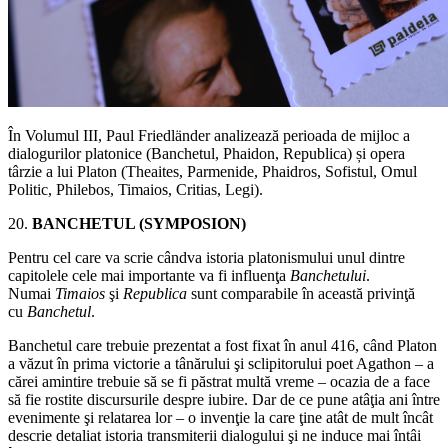
În Volumul III, Paul Friedländer analizează perioada de mijloc a
dialogurilor platonice (Banchetul, Phaidon, Republica)
ș
i opera
târzie a lui Platon (Theaites, Parmenide, Phaidros, Sofistul, Omul
Politic, Philebos, Timaios, Critias, Legi).
20.
BANCHETUL (SYMPOSION)
Pentru cel care va scrie cândva istoria platonismului unul dintre
capitolele cele mai importante va fi influenţa
Banchetului
.
Numai
Timaios
şi
Republica
sunt comparabile în această privinţă
cu
Banchetul
.
Banchetul care trebuie prezentat a fost fixat în anul 416, când Platon
a văzut în prima victorie a tânărului şi sclipitorului poet Agathon – a
cărei amintire trebuie să se fi păstrat multă vreme – ocazia de a face
să fie rostite discursurile despre iubire. Dar de ce pune atâţia ani între
evenimente şi relatarea lor – o invenţie la care ţine atât de mult încât
descrie detaliat istoria transmiterii dialogului şi ne induce mai întâi