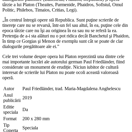
târzie a lui Platon (Theaites, Parmenide, Phaidros, Sofistul, Omul
Politic, Philebos, Timaios, Critias, Legi).
„În centrul întregii opere stă Republica. Sunt puţine scrierile de
tinereţe care nu se revarsă, într‑un fel sau altul, în ea, puţine cele din
epoca târzie care nu îşi au originea în ea sau nu se referă la ea.
Pretenţia de a‑i sta alături nu o pot ridica decât Banchetul şi Phaidon,
în timp ce Gorgias şi Menon de exemplu sunt cât se poate de clar
dialogurile pregătitoare ale ei.”
Cele trei volume despre opera lui Platon reprezintă una dintre cele
mai importante lucrări ale autorului german Paul Friedländer, fiind
considerate un monument de erudiție. Niciun iubitor de cultură
interesat de scrierile lui Platon nu poate ocoli această valoroasă
operă.
Autor
Paul Friedländer, trad. Maria-Magdalena Anghelescu
Anul
2019
publicării
Editie
Da
speciala
Format
200 x 280 mm
Tip
Speciala
Coperta