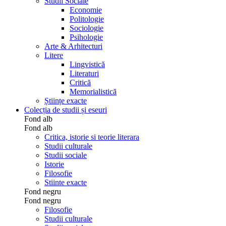
Studii Sociale
Economie
Politologie
Sociologie
Psihologie
Arte & Arhitecturi
Litere
Lingvistică
Literaturi
Critică
Memorialistică
Științe exacte
Colecția de studii și eseuri
Fond alb
Fond alb
Critica, istorie si teorie literara
Studii culturale
Studii sociale
Istorie
Filosofie
Stiinte exacte
Fond negru
Fond negru
Filosofie
Studii culturale