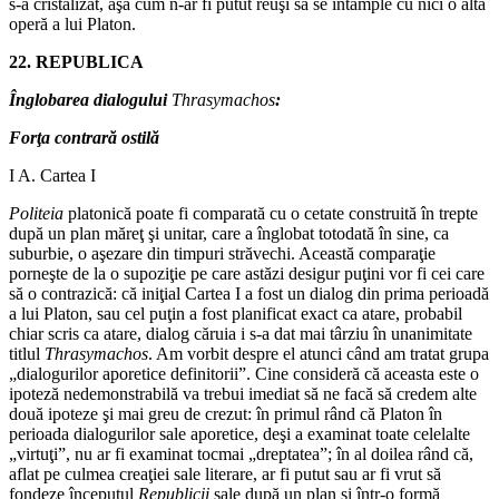
s‑a cristalizat, aşa cum n‑ar fi putut reuşi să se întâmple cu nici o altă
operă a lui Platon.
22. REPUBLICA
Înglobarea dialogului
Thrasymachos
:
Forţa contrară ostilă
I A. Cartea I
Politeia
platonică poate fi comparată cu o cetate construită în trepte
după un plan măreţ şi unitar, care a înglobat totodată în sine, ca
suburbie, o aşezare din timpuri străvechi. Această comparaţie
porneşte de la o supoziţie pe care astăzi desigur puţini vor fi cei care
să o contrazică: că iniţial Cartea I a fost un dialog din prima perioadă
a lui Platon, sau cel puţin a fost planificat exact ca atare, probabil
chiar scris ca atare, dialog căruia i s‑a dat mai târziu în unanimitate
titlul
Thrasymachos
. Am vorbit despre el atunci când am tratat grupa
„dialogurilor aporetice definitorii”. Cine consideră că aceasta este o
ipoteză nedemonstrabilă va trebui imediat să ne facă să credem alte
două ipoteze şi mai greu de crezut: în primul rând că Platon în
perioada dialogurilor sale aporetice, deşi a examinat toate celelalte
„virtuţi”, nu ar fi examinat tocmai „dreptatea”; în al doilea rând că,
aflat pe culmea creaţiei sale literare, ar fi putut sau ar fi vrut să
fondeze începutul
Republicii
sale după un plan şi într‑o formă