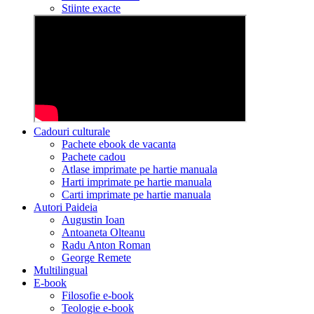
Stiinte exacte
Cadouri culturale
Pachete ebook de vacanta
Pachete cadou
Atlase imprimate pe hartie manuala
Harti imprimate pe hartie manuala
Carti imprimate pe hartie manuala
Autori Paideia
Augustin Ioan
Antoaneta Olteanu
Radu Anton Roman
George Remete
Multilingual
E-book
Filosofie e-book
Teologie e-book