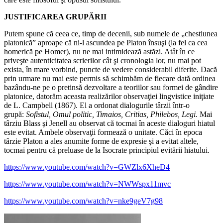
JUSTIFICAREA GRUPĂRII
Putem spune că ceea ce, timp de decenii, sub numele de „chestiunea
platonică” aproape că ni‑l ascundea pe Platon însuşi (la fel ca cea
homerică pe Homer), nu ne mai intimidează astăzi. Atât în ce
priveşte autenticitatea scrierilor cât şi cronologia lor, nu mai pot
exista, în mare vorbind, puncte de vedere considerabil diferite. Dacă
prin urmare nu mai este permis să schimbăm de fiecare dată ordinea
bazându‑ne pe o pretinsă dezvoltare a teoriilor sau formei de gândire
platonice, datorăm aceasta realizărilor observaţiei lingvistice iniţiate
de L. Campbell (1867). El a ordonat dialogurile târzii într‑o
grupă:
Sofistul, Omul politic, Timaios, Critias,
Philebos, Legi
. Mai
târziu Blass şi Jenell au observat că tocmai în aceste dialoguri hiatul
este evitat. Ambele observaţii formează o unitate. Căci în epoca
târzie Platon a ales anumite forme de expresie şi a evitat altele,
tocmai pentru că preluase de la Isocrate principiul evitării hiatului.
https://www.youtube.com/watch?v=GWZlx6XheD4
https://www.youtube.com/watch?v=NWWspx11mvc
https://www.youtube.com/watch?v=nke9geV7g98