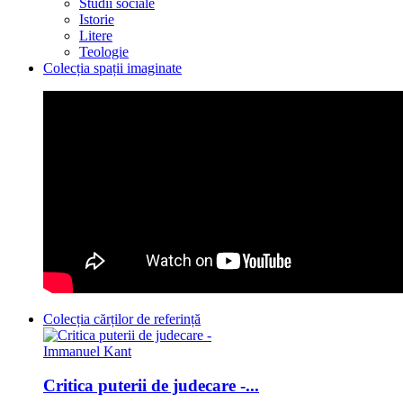
Studii sociale
Istorie
Litere
Teologie
Colecția spații imaginate
Colecția cărților de referință
Critica puterii de judecare -...