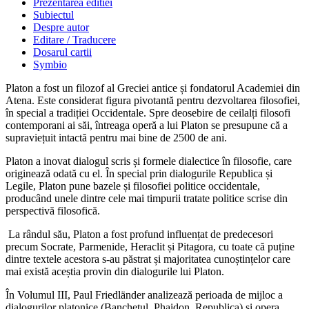
Prezentarea editiei
Subiectul
Despre autor
Editare / Traducere
Dosarul cartii
Symbio
Platon a fost un filozof al Greciei antice și fondatorul Academiei din
Atena. Este considerat figura pivotantă pentru dezvoltarea filosofiei,
în special a tradiției Occidentale. Spre deosebire de ceilalți filosofi
contemporani ai săi, întreaga operă a lui Platon se presupune că a
supraviețuit intactă pentru mai bine de 2500 de ani.
Platon a inovat dialogul scris și formele dialectice în filosofie, care
originează odată cu el. În special prin dialogurile Republica și
Legile, Platon pune bazele și filosofiei politice occidentale,
producând unele dintre cele mai timpurii tratate politice scrise din
perspectivă filosofică.
La rândul său, Platon a fost profund influențat de predecesori
precum Socrate, Parmenide, Heraclit și Pitagora, cu toate că puține
dintre textele acestora s-au păstrat și majoritatea cunoștințelor care
mai există aceștia provin din dialogurile lui Platon.
În Volumul III, Paul Friedländer analizează perioada de mijloc a
dialogurilor platonice (Banchetul, Phaidon, Republica) și opera