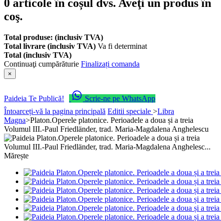
0
articole în coșul dvs.
Aveţi un produs în
coş.
Total produse: (inclusiv TVA)
Total livrare (inclusiv TVA)
Va fi determinat
Total (inclusiv TVA)
Continuaţi cumpărăturie
Finalizați comanda
×
Paideia Te Publică!
Scrie-ne pe WhatsApp
Întoarceți-vă la pagina principală
Editii speciale
>
Libra
Magna
>
Platon.Operele platonice. Perioadele a doua și a treia
Volumul III.-Paul Friedländer, trad. Maria-Magdalena Anghelescu
Mărește