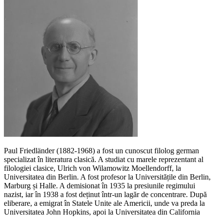
Paul Friedländer (1882-1968) a fost un cunoscut filolog german
specializat în literatura clasică. A studiat cu marele reprezentant al
filologiei clasice, Ulrich von Wilamowitz Moellendorff, la
Universitatea din Berlin. A fost profesor la Universită
ț
ile din Berlin,
Marburg
ș
i Halle. A demisionat în 1935 la presiunile regimului
nazist, iar în 1938 a fost de
ț
inut într-un lagăr de concentrare. După
eliberare, a emigrat în Statele Unite ale Americii, unde va preda la
Universitatea John Hopkins, apoi la Universitatea din California