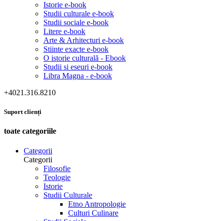
Istorie e-book
Studii culturale e-book
Studii sociale e-book
Litere e-book
Arte & Arhitecturi e-book
Stiinte exacte e-book
O istorie culturală - Ebook
Studii si eseuri e-book
Libra Magna - e-book
+4021.316.8210
Suport clienți
toate categoriile
Categorii
Categorii
Filosofie
Teologie
Istorie
Studii Culturale
Etno Antropologie
Culturi Culinare