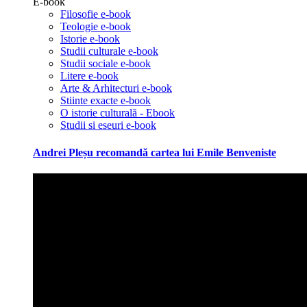
E-book
Filosofie e-book
Teologie e-book
Istorie e-book
Studii culturale e-book
Studii sociale e-book
Litere e-book
Arte & Arhitecturi e-book
Stiinte exacte e-book
O istorie culturală - Ebook
Studii si eseuri e-book
Andrei Pleșu recomandă cartea lui Emile Benveniste