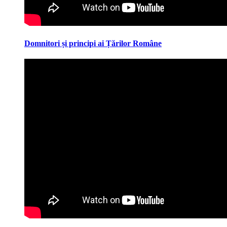
Domnitori și principi ai Țărilor Române