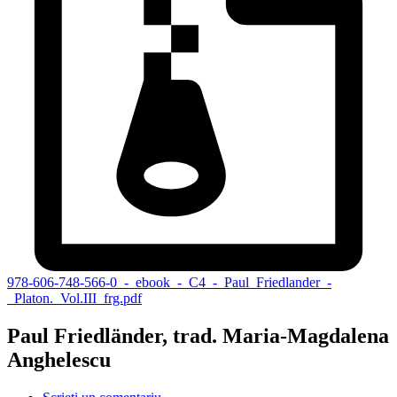
978-606-748-566-0_-_ebook_-_C4_-_Paul_Friedlander_-
_Platon._Vol.III_frg.pdf
Paul Friedländer, trad. Maria-Magdalena
Anghelescu