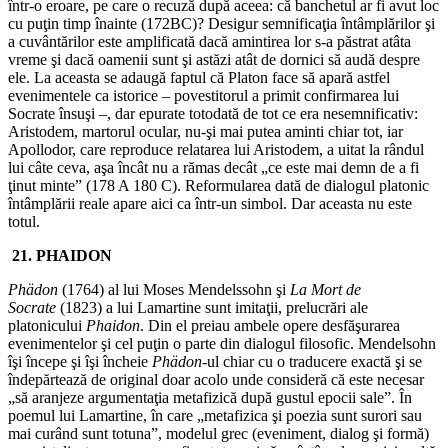
într‑o eroare, pe care o recuză după aceea: că banchetul ar fi avut loc
cu puţin timp înainte (172BC)? Desigur semnificaţia întâmplărilor şi
a cuvântărilor este amplificată dacă amintirea lor s‑a păstrat atâta
vreme şi dacă oamenii sunt şi astăzi atât de dornici să audă despre
ele. La aceasta se adaugă faptul că Platon face să apară astfel
evenimentele ca istorice – povestitorul a primit confirmarea lui
Socrate însuşi –, dar epurate totodată de tot ce era nesemnificativ:
Aristodem, martorul ocular, nu‑şi mai putea aminti chiar tot, iar
Apollodor, care reproduce relatarea lui Aristodem, a uitat la rândul
lui câte ceva, aşa încât nu a rămas decât „ce este mai demn de a fi
ţinut minte” (178 A 180 C). Reformularea dată de dialogul platonic
întâmplării reale apare aici ca într‑un simbol. Dar aceasta nu este
totul.
21. PHAIDON
Phädon
(1764) al lui Moses Mendelssohn şi
La Mort de
Socrate
(1823) a lui Lamartine sunt imitaţii, prelucrări ale
platonicului
Phaidon
. Din el preiau ambele opere desfăşurarea
evenimentelor şi cel puţin o parte din dialogul filosofic. Mendelsohn
îşi începe şi îşi încheie
Phädon
‑ul chiar cu o traducere exactă şi se
îndepărtează de original doar acolo unde consideră că este necesar
„să aranjeze argumentaţia metafizică după gustul epocii sale”. În
poemul lui Lamartine, în care „metafizica şi poezia sunt surori sau
mai curând sunt totuna”, modelul grec (eveniment, dialog şi formă)