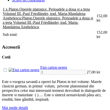
Scrieţi un comentariu
1 x Platon.Operele platonice. Perioadele a doua și a treia
Volumul III.-Paul Friedländer, trad. Maria-Magdalena
152,00
Anghelescu:
Platon.Operele platonice. Perioadele a doua și
lei
a treia Volumul III.-Paul Friedländer, trad. Maria-
Magdalena Anghelescu
152,00
Sub total:
lei
Accesorii
Cutii
Etui carton negru
27,00 lei
Este o exegeza savant
ă
a operei lui
P
laton in trei volume. Marele
clasicist german, in primul volum, priveste platonismul din
perspectiva celor mai interesanti termeni dezvoltati in dialogurile de
tinerete si maturitate (
)….
Este o sinteză n
emaiv
ă
zut
ă
p
â
na
a
ici
,
erudită, bine gândită, inspirată.
Mai multe detalii