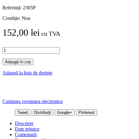
Referință:
2305P
Condiție:
Nou
152,00 lei
cu TVA
Adaugă în coș
Adaugă la lista de dorințe
Cumpara versiunea electronica
Tweet
Distribuiţi
Google+
Pinterest
Descriere
Date tehnice
Comentarii