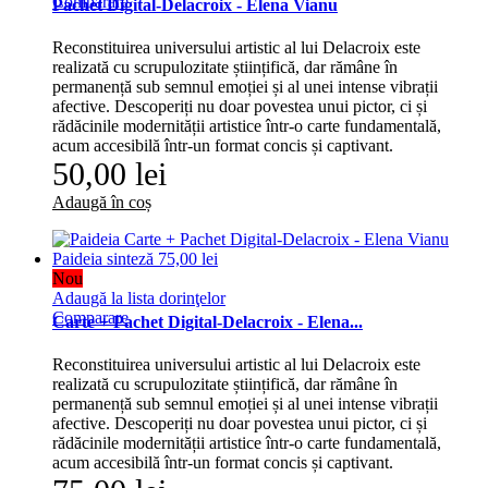
Comparare
Pachet Digital-Delacroix - Elena Vianu
Reconstituirea universului artistic al lui Delacroix este
realizată cu scrupulozitate științifică, dar rămâne în
permanență sub semnul emoției și al unei intense vibrații
afective. Descoperiți nu doar povestea unui pictor, ci și
rădăcinile modernității artistice într-o carte fundamentală,
acum accesibilă într-un format concis și captivant.
50,00 lei
Adaugă în coș
Nou
Adaugă la lista dorinţelor
Comparare
Carte + Pachet Digital-Delacroix - Elena...
Reconstituirea universului artistic al lui Delacroix este
realizată cu scrupulozitate științifică, dar rămâne în
permanență sub semnul emoției și al unei intense vibrații
afective. Descoperiți nu doar povestea unui pictor, ci și
rădăcinile modernității artistice într-o carte fundamentală,
acum accesibilă într-un format concis și captivant.