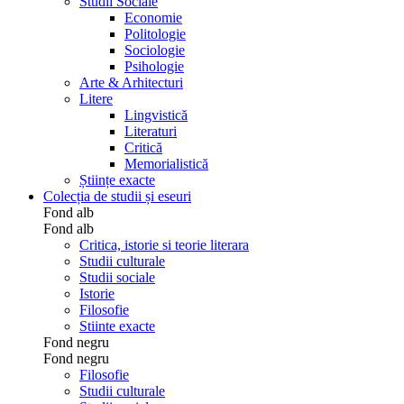
Studii Sociale
Economie
Politologie
Sociologie
Psihologie
Arte & Arhitecturi
Litere
Lingvistică
Literaturi
Critică
Memorialistică
Științe exacte
Colecția de studii și eseuri
Fond alb
Fond alb
Critica, istorie si teorie literara
Studii culturale
Studii sociale
Istorie
Filosofie
Stiinte exacte
Fond negru
Fond negru
Filosofie
Studii culturale