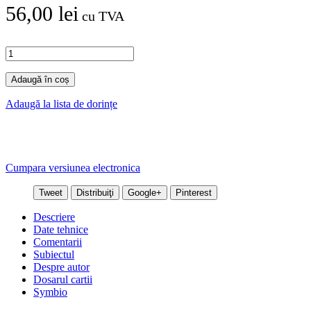
56,00 lei
cu TVA
Adaugă în coș
Adaugă la lista de dorințe
Cumpara versiunea electronica
Tweet
Distribuiţi
Google+
Pinterest
Descriere
Date tehnice
Comentarii
Subiectul
Despre autor
Dosarul cartii
Symbio