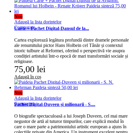
Nou
Adaugă la lista dorinţelor
Comparare
Carte + Pachet Digital-Dansul de la...
Cartea explorează legătura profundă dintre dramele personale
ale renumitului pictor Hans Holbein cel Tânăr și contextul
istoric tulbure al Reformei, oferind o perspectivă vie asupra
condiției artistului într-o epocă de mari transformări sociale și
religioase.
75,00 lei
Adaugă în coș
Nou
Adaugă la lista dorinţelor
Comparare
Pachet Digital-Duveen și milionarii - S....
O biografie spectaculoasă a lui Joseph Duveen, cel mai mare
negustor de artă al tuturor timpurilor, care explică modul în
care o mare parte a patrimoniului artistic european a ajuns în
colecțiile private din America. Un instrument excelent pentru