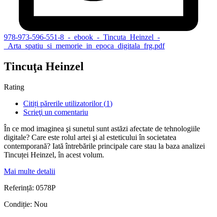
978-973-596-551-8_-_ebook_-_Tincuta_Heinzel_-
_Arta_spatiu_si_memorie_in_epoca_digitala_frg.pdf
Tincuţa Heinzel
Rating
Citiți părerile utilizatorilor (
1
)
Scrieţi un comentariu
În ce mod imaginea şi sunetul sunt astăzi afectate de tehnologiile
digitale? Care este rolul artei şi al esteticului în societatea
contemporană? Iată întrebările principale care stau la baza analizei
Tincuței Heinzel, în acest volum.
Mai multe detalii
Referință:
0578P
Condiție:
Nou