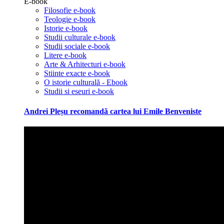
E-book
Filosofie e-book
Teologie e-book
Istorie e-book
Studii culturale e-book
Studii sociale e-book
Litere e-book
Arte & Arhitecturi e-book
Stiinte exacte e-book
O istorie culturală - Ebook
Studii si eseuri e-book
Andrei Pleșu recomandă cartea lui Emile Benveniste