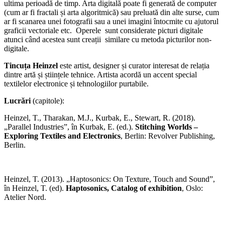
ultima perioadă de timp. Arta digitală poate fi generată de computer
(cum ar fi fractali și arta algoritmică) sau preluată din alte surse, cum
ar fi scanarea unei fotografii sau a unei imagini întocmite cu ajutorul
graficii vectoriale etc. Operele sunt considerate picturi digitale
atunci când acestea sunt creații similare cu metoda picturilor non-
digitale.
Tincuța Heinzel
este artist, designer și curator interesat de relația
dintre artă și științele tehnice. Artista acordă un accent special
textilelor electronice și tehnologiilor purtabile.
Lucrări
(capitole):
Heinzel, T., Tharakan, M.J., Kurbak, E., Stewart, R. (2018).
„Parallel Industries”, în Kurbak, E. (ed.).
Stitching Worlds –
Exploring Textiles and Electronics
, Berlin: Revolver Publishing,
Berlin.
Heinzel, T. (2013). „Haptosonics: On Texture, Touch and Sound”,
în Heinzel, T. (ed).
Haptosonics, Catalog of exhibition
, Oslo:
Atelier Nord.