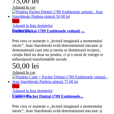
75,00 lei
Adaugă în coș
Nou
Adaugă la lista dorinţelor
Comparare
Pachet Digital-1789 Emblemele rațiunii -...
Prin ceea ce numește o „lectură imaginară a momentului
istoric“, Jean Starobinski evită determinismul mecanic și
demonstrează cum arta și istoria se iluminează reciproc,
creația fiind nu doar un produs, ci și o sursă de energii ce
influențează transformările sociale.
50,00 lei
Adaugă în coș
Nou
Adaugă la lista dorinţelor
Comparare
Carte + Pachet Digital-1789 Emblemele...
Prin ceea ce numește o „lectură imaginară a momentului
istoric“, Jean Starobinski evită determinismul mecanic și