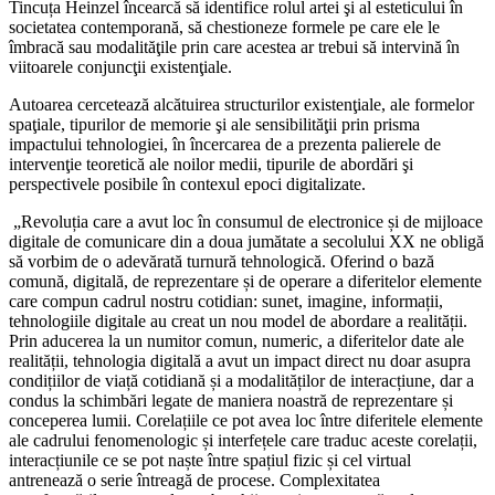
Tincuța Heinzel încearcă să identifice rolul artei şi al esteticului în
societatea contemporană, să chestioneze formele pe care ele le
îmbracă sau modalităţile prin care acestea ar trebui să intervină în
viitoarele conjuncţii existenţiale.
Autoarea cercetează alcătuirea structurilor existenţiale,
ale
formelor
spaţiale, tipurilor de memorie şi ale sensibilităţii prin prisma
impactului tehnologiei, în încercarea de a prezenta palierele de
intervenţie teoretică ale noilor medii, tipurile de abordări şi
perspectivele posibile în contexul epoci digitalizate.
„Revoluția care a avut loc în consumul de electronice și de mijloace
digitale de comunicare din a doua jumătate a secolului XX ne obligă
să vorbim de o adevărată turnură tehnologică. Oferind o bază
comună, digitală, de reprezentare și de operare a diferitelor elemente
care compun cadrul nostru cotidian: sunet, imagine, informații,
tehnologiile digitale au creat un nou model de abordare a realității.
Prin aducerea la un numitor comun, numeric, a diferitelor date ale
realității, tehnologia digitală a avut un impact direct nu doar asupra
condițiilor de viață cotidiană și a modalităților de interacțiune, dar a
condus la schimbări legate de maniera noastră de reprezentare și
conceperea lumii. Corelațiile ce pot avea loc între diferitele elemente
ale cadrului fenomenologic și interfețele care traduc aceste corelații,
interacțiunile ce se pot naște între spațiul fizic și cel virtual
antrenează o serie întreagă de procese. Complexitatea