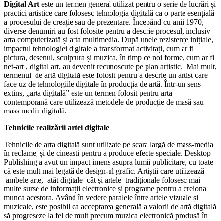
Digital Art
este un termen general utilizat pentru o serie de lucrări și
practici artistice care folosesc tehnologia digitală ca o parte esențială
a procesului de creație sau de prezentare. Începând cu anii 1970,
diverse denumiri au fost folosite pentru a descrie procesul, inclusiv
arta computerizată și arta multimedia. După unele rezistențe inițiale,
impactul tehnologiei digitale a transformat activitați, cum ar fi
pictura, desenul, sculptura și muzica, în timp ce noi forme, cum ar fi
net-art , digital art, au devenit recunoscute pe plan artistic. Mai mult,
termenul de artă digitală este folosit pentru a descrie un artist care
face uz de tehnologiile digitale în producția de artă. Într-un sens
extins, „arta digitală” este un termen folosit pentru arta
contemporană care utilizează metodele de producție de masă sau
mass media digitală.
Tehnicile realizării artei digitale
Tehnicile de arta digitală sunt utilizate pe scara largă de mass-media
în reclame, și de cineaști pentru a produce efecte speciale. Desktop
Publishing a avut un impact imens asupra lumii publicitare, cu toate
că este mult mai legată de design-ul grafic. Artiștii care utilizează
ambele arte, atât digitale cât și artele tradiționale folosesc mai
multe surse de informații electronice și programe pentru a creiona
munca acestora. Având în vedere paralele între artele vizuale și
muzicale, este posibil ca acceptarea generală a valorii de artă digitală
să progreseze la fel de mult precum muzica electronică produsă în