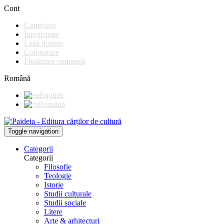
Cont
Conectare
Înregistrare
Listă dorințe
Comparare
Finalizare comandă
Română
English
Română
Toggle navigation
Categorii
Categorii
Filosofie
Teologie
Istorie
Studii culturale
Studii sociale
Litere
Arte & arhitecturi