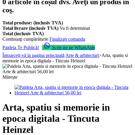
0
articole în coșul dvs.
Aveţi un produs în
coş.
Total produse: (inclusiv TVA)
Total livrare (inclusiv TVA)
Va fi determinat
Total (inclusiv TVA)
Continuaţi cumpărăturie
Finalizați comanda
Paideia Te Publică!
Scrie-ne pe WhatsApp
Întoarceți-vă la pagina principală
Arte & arhitecturi
>
Arta, spatiu si
memorie in epoca digitala - Tincuta Heinzel
Mărește
Arta, spatiu si memorie in
epoca digitala - Tincuta
Heinzel