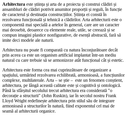
Arhitectura
este știința și arta de a proiecta și construi clădiri și
ansambluri de clădiri potrivit anumitor proporții și reguli, în funcție
de caracterul și destinația construcțiilor. Știința ei constă în
rezolvarea funcțională și tehnică a clădirilor. Arta arhitecturii este o
componentă mai specială a artelor în general, care are un caracter
mai deosebit, deoarece cu elemente reale, utile, se creează și se
compun imagini plastice nonfigurative, de esență abstractă, fară să
imite deci modele ale naturii.
Arhitectura nu poate fi comparată cu natura înconjurătoare decât
prin aceea ca este un organism artificial implantat într-un mediu
natural cu care trebuie să se armonizeze atât funcțional cât și estetic.
Arhitectura este forma cea mai cuprinzătoare de organizare a
spațiului, urmărind rezolvarea echilibrată, armonioasă, a funcțiunilor
complexe, multilaterale. Arta – se știe –
este un fenomen conștient,
arhitectura, pe lângă această calitate este și cognitivă și ontologică.
Până la sfârșitul secolului trecut arhitectura era considerată "o
decorație a structurii" (John Ruskin), iar în secolul nostru Frank
Lloyd Wright redefinește arhitectura prin stilul său de integrare
armonioasă a structurilor în natură, fiind exponentul cel mai de
seamă al arhitecturii organice.