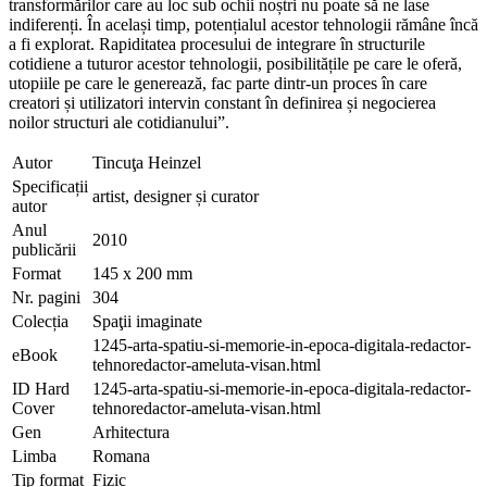
transformărilor care au loc sub ochii noștri nu poate să ne lase
indiferenți. În același timp, potențialul acestor tehnologii rămâne încă
a fi explorat. Rapiditatea procesului de integrare în structurile
cotidiene a tuturor acestor tehnologii, posibilitățile pe care le oferă,
utopiile pe care le generează, fac parte dintr-un proces în care
creatori și utilizatori intervin constant în definirea și negocierea
noilor structuri ale cotidianului”.
Autor
Tincuţa Heinzel
Specificații
artist, designer și curator
autor
Anul
2010
publicării
Format
145 x 200 mm
Nr. pagini
304
Colecția
Spaţii imaginate
1245-arta-spatiu-si-memorie-in-epoca-digitala-redactor-
eBook
tehnoredactor-ameluta-visan.html
ID Hard
1245-arta-spatiu-si-memorie-in-epoca-digitala-redactor-
Cover
tehnoredactor-ameluta-visan.html
Gen
Arhitectura
Limba
Romana
Tip format
Fizic