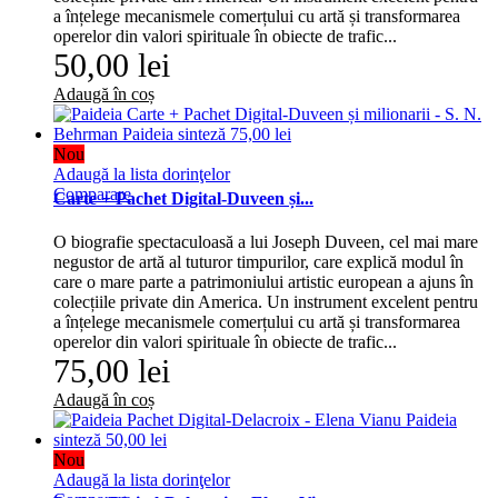
a înțelege mecanismele comerțului cu artă și transformarea
operelor din valori spirituale în obiecte de trafic...
50,00 lei
Adaugă în coș
Nou
Adaugă la lista dorinţelor
Comparare
Carte + Pachet Digital-Duveen și...
O biografie spectaculoasă a lui Joseph Duveen, cel mai mare
negustor de artă al tuturor timpurilor, care explică modul în
care o mare parte a patrimoniului artistic european a ajuns în
colecțiile private din America. Un instrument excelent pentru
a înțelege mecanismele comerțului cu artă și transformarea
operelor din valori spirituale în obiecte de trafic...
75,00 lei
Adaugă în coș
Nou
Adaugă la lista dorinţelor