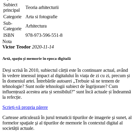
Subiect
Teoria arhitecturii
principal
Categorie
Arta si fotografie
Sub-
Arhitectura
Categorie
ISBN
978-973-596-551-8
Nota
Victor Teodor
2020-11-14
Artă, spațiu și memorie în epoca digitală
Deși scrisă în 2010, subiectul cărții este în continuare actual, având
în vedere imensul impact al digitalului în viața de zi cu zi, precum și
în domeniul artei. Întrebările autoarei „Trebuie să ne temem de
tehnologie? Sunt noile tehnologii subiect de îngrijorare? Cum
influențează acestea arta și sensibilul?” sunt încă actuale și îndeamnă
la refecție.
Scrieți-vă propria părere
Cartease articulează în jurul tematicii tipurilor de imagerie şi sunet, al
formelor spaţiale şi al tipurilor de memorie în contextul digital al
societății actuale.