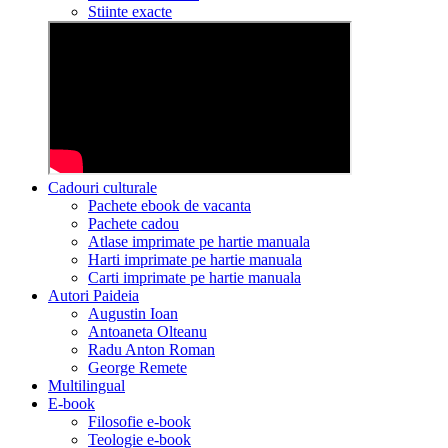
Stiinte exacte
Cadouri culturale
Pachete ebook de vacanta
Pachete cadou
Atlase imprimate pe hartie manuala
Harti imprimate pe hartie manuala
Carti imprimate pe hartie manuala
Autori Paideia
Augustin Ioan
Antoaneta Olteanu
Radu Anton Roman
George Remete
Multilingual
E-book
Filosofie e-book
Teologie e-book