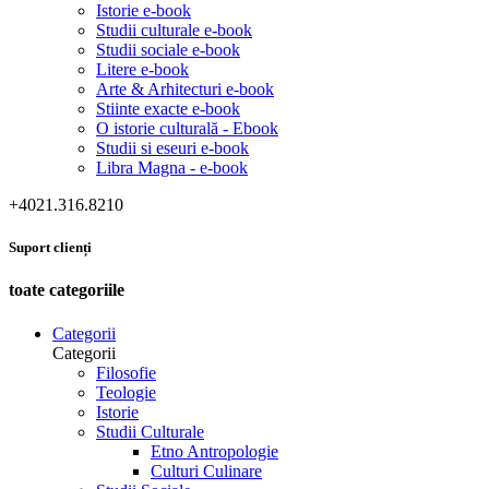
Istorie e-book
Studii culturale e-book
Studii sociale e-book
Litere e-book
Arte & Arhitecturi e-book
Stiinte exacte e-book
O istorie culturală - Ebook
Studii si eseuri e-book
Libra Magna - e-book
+4021.316.8210
Suport clienți
toate categoriile
Categorii
Categorii
Filosofie
Teologie
Istorie
Studii Culturale
Etno Antropologie
Culturi Culinare