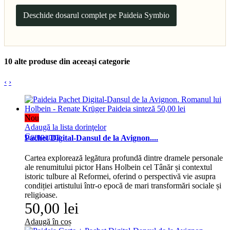
Deschide dosarul complet pe Paideia Symbio
10 alte produse din aceeași categorie
‹
›
Nou
Adaugă la lista dorinţelor
Comparare
Pachet Digital-Dansul de la Avignon....
Cartea explorează legătura profundă dintre dramele personale
ale renumitului pictor Hans Holbein cel Tânăr și contextul
istoric tulbure al Reformei, oferind o perspectivă vie asupra
condiției artistului într-o epocă de mari transformări sociale și
religioase.
50,00 lei
Adaugă în coș