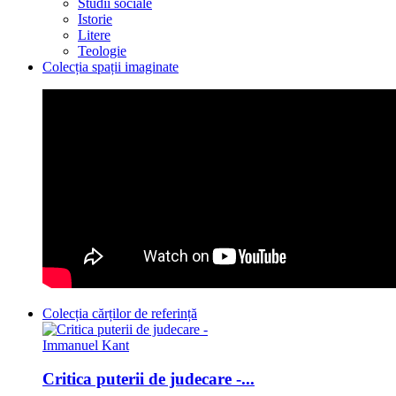
Studii sociale
Istorie
Litere
Teologie
Colecția spații imaginate
Colecția cărților de referință
Critica puterii de judecare -...