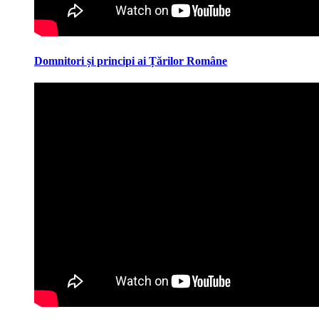
Domnitori și principi ai Țărilor Române